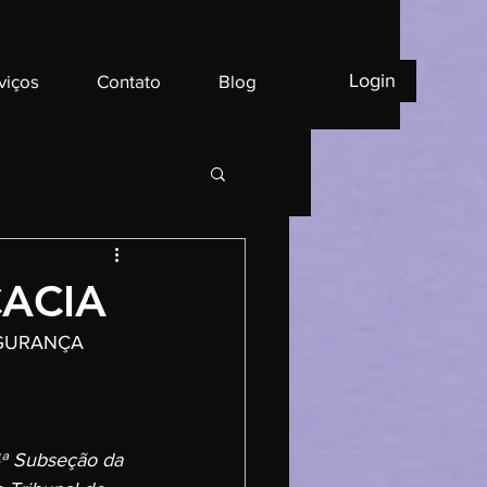
Login
viços
Contato
Blog
ACIA
EGURANÇA 
4ª Subseção da 