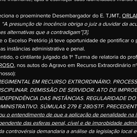
leciona o proeminente Desembargador do E. TJMT, 
ORLA
 
“A presunção de inocência obriga o juiz a duvidar da ac
ses alternativas que a contradigam”
[3]
.
 o Excelso Pretório já teve oportunidade de pontificar o
s instâncias administrativa e penal.
tido, o cintilante julgado da 1ª Turma de relatoria do prof
RROSO
, nos autos do Agravo em Recurso Extraordinário nº 
nosso):
REGIMENTAL EM RECURSO EXTRORDINÁRIO. PROCESS
SCIPLINAR. DEMISSÃO DE SERVIDOR. ATO DE IMPRO
INDEPENDÊNCIA DAS INSTÂNCIAS. REGULARIDADE DO
INISTRATIVO. SÚMULAS 279 E 280/STF. PRECEDENTE
mou o entendimento de que a aplicação de penalidade na i
pendente das esferas penal, cível e de improbidade admin
a controvérsia demandaria a análise da legislação local 