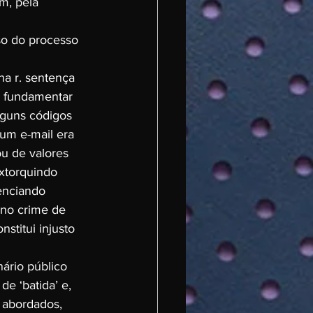
m, pela 
so do processo 
na r. sentença 
m fundamentar 
lguns códigos 
um e-mail era 
u de valores 
extorquindo 
denciando 
 no crime de 
stitui injusto 
nário público 
de ‘batida’ e, 
 abordados, 