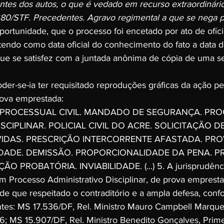
ntes dos autos, o que é vedado em recurso extraordinário
80/STF. Precedentes. Agravo regimental a que se nega p
portunidade, que o processo foi encetado por ato de ofíci
tendo como data oficial do conhecimento do fato a data d
ue se satisfez com a juntada anônima de cópia de uma s
er-se-ia ter requisitado reproduções gráficas da ação pe
ova emprestada:
 PROCESSUAL CIVIL. MANDADO DE SEGURANÇA. PR
SCIPLINAR. POLICIAL CIVIL DO ACRE. SOLICITAÇÃO 
VIDAS. PRESCRIÇÃO INTERCORRENTE AFASTADA. PRO
DADE. DEMISSÃO. PROPORCIONALIDADE DA PENA. P
O PROBATÓRIA. INVIABILIDADE. (...) 5. A jurisprudênc
 em Processo Administrativo Disciplinar, de prova emprest
esde que respeitado o contraditório e a ampla defesa, conf
tes: MS 17.536/DF, Rel. Ministro Mauro Campbell Marques
; MS 15.907/DF, Rel. Ministro Benedito Gonçalves, Prim