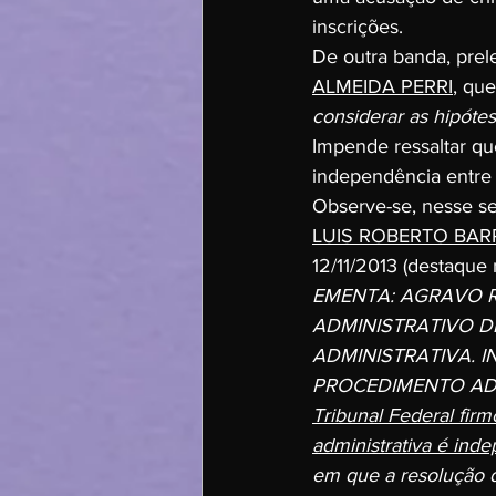
inscrições.
De outra banda, pre
ALMEIDA PERRI
, que
considerar as hipóte
Impende ressaltar que
independência entre a
Observe-se, nesse sen
LUIS ROBERTO BA
12/11/2013 (destaque 
EMENTA: AGRAVO 
ADMINISTRATIVO DI
ADMINISTRATIVA. 
PROCEDIMENTO ADM
Tribunal Federal fir
administrativa é inde
em que a resolução d