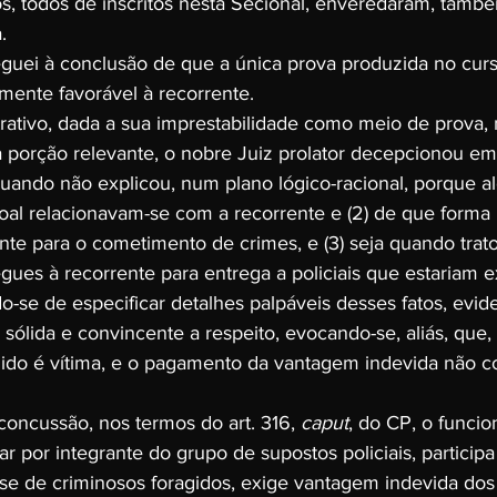
s, todos de inscritos nesta Secional, enveredaram, també
.
guei à conclusão de que a única prova produzida no cur
amente favorável à recorrente.
lustrativo, dada a sua imprestabilidade como meio de prova, 
 porção relevante, o nobre Juiz prolator decepcionou e
 quando não explicou, num plano lógico-racional, porque a
soal relacionavam-se com a recorrente e (2) de que forma 
nte para o cometimento de crimes, e (3) seja quando trato
gues à recorrente para entrega a policiais que estariam 
do-se de especificar detalhes palpáveis desses fatos, evi
 sólida e convincente a respeito, evocando-se, aliás, que,
ido é vítima, e o pagamento da vantagem indevida não con
oncussão, nos termos do art. 316, 
caput
, do CP, o funcio
r por integrante do grupo de supostos policiais, participa 
r-se de criminosos foragidos, exige vantagem indevida dos