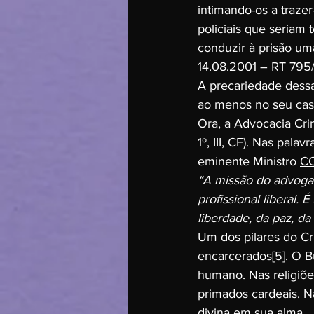
intimando-os a traze
policiais que seriam
conduzir à prisão um
14.08.2001 – RT 795/
A precariedade dessa
ao menos no seu cas
Ora, a Advocacia Cri
1º, III, CF). Nas pal
eminente Ministro 
C
“A missão do advoga
profissional liberal.
liberdade, da paz, d
Um dos pilares do Cr
encarcerados
[5]
. O B
humano. Nas religiões
primados cardeais. 
divina em sua alma.