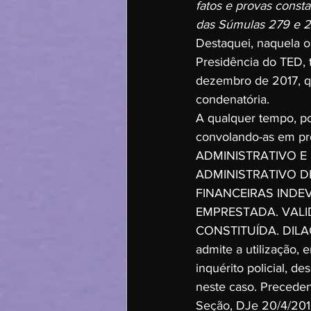
fatos e provas consta
das Súmulas 279 e 2
Destaquei, naquela o
Presidência do TED, 
dezembro de 2017, q
condenatória.
A qualquer tempo, pod
convolando-as em pr
ADMINISTRATIVO E
ADMINISTRATIVO DI
FINANCEIRAS INDE
EMPRESTADA. VALI
CONSTITUÍDA. DILAÇÃ
admite a utilização,
inquérito policial, d
neste caso. Preceden
Seção, DJe 20/4/2016