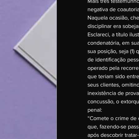
Mais três testemunho
negativa de coautoria
Naquela ocasião, che
disciplinar era sobej
Esclareci, a título i
condenatória, em sua
sua posição, seja (1)
de identificação pes
operado pela recorre
que teriam sido entre
seus clientes, omitin
inexistência de prova
concussão, o extorqu
penal:
“Comete o crime de c
que, fazendo-se passa
após descobrir trata