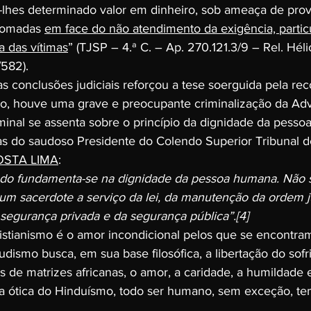
r-lhes determinado valor em dinheiro, sob ameaça de prov
 tomadas 
em face do não atendimento da exigência, partic
a das vítimas
” (TJSP – 4.ª C. – Ap. 270.121.3/9 – Rel. Hélio
582).
s conclusões judiciais reforçou a tese soerguida pela rec
o, houve uma grave e preocupante criminalização da Adv
minal se assenta sobre o princípio da dignidade da pessoa
avras do saudoso Presidente do Colendo Superior Tribunal de
OSTA LIMA
:
do fundamenta-se na dignidade da pessoa humana. Não se
 É um sacerdote a serviço da lei, da manutenção da ordem ju
a segurança privada e da segurança pública”.
[4]
istianismo é o amor incondicional pelos que se encontra
udismo busca, em sua base filosófica, a libertação do sof
 de matrizes africanas, o amor, a caridade, a humildade e
Na ótica do Hinduísmo, todo ser humano, sem exceção, t