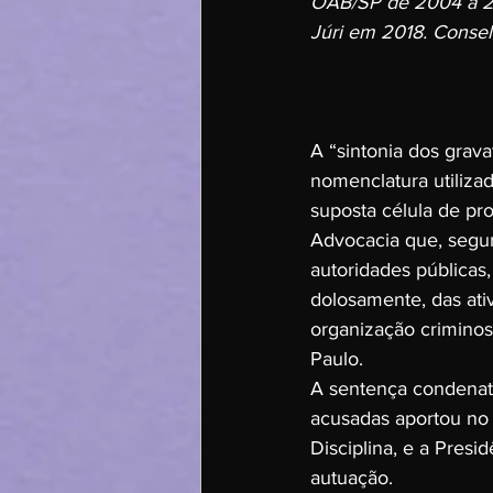
OAB/SP de 2004 a 20
Júri em 2018. Conse
A “sintonia dos grava
nomenclatura utilizad
suposta célula de pro
Advocacia que, segu
autoridades públicas, 
dolosamente, das ati
organização criminos
Paulo.
A sentença condenat
acusadas aportou no 
Disciplina, e a Presi
autuação.