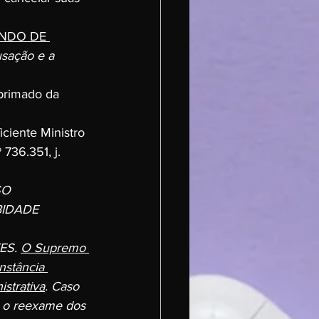
NDO DE 
usação e a 
 primado da 
iciente Ministro 
736.351, j. 
O 
BIDADE 
 
S. 
O Supremo 
nstância 
istrativa
. Caso 
e o reexame dos 