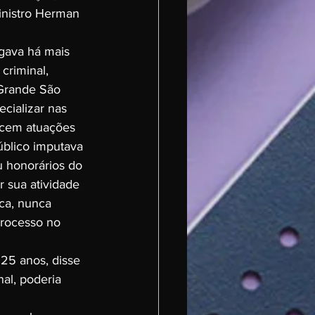
Ministro Herman 
ogava há mais 
criminal, 
 Grande São 
cializar nas 
 cem atuações 
úblico imputava 
 honorários do 
 sua atividade 
ca, nunca 
processo no 
25 anos, disse 
al, poderia 