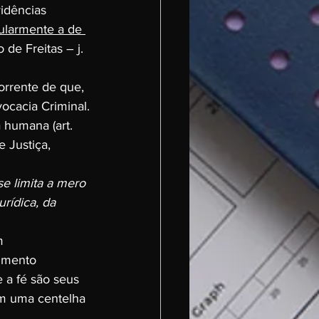
idências 
ularmente a de 
 de Freitas – j. 
orrente de que, 
ocacia Criminal.
 humana (art. 
 Justiça, 
 limita a mero 
rídica, da 
m 
rimento 
 a fé são seus 
em uma centelha 