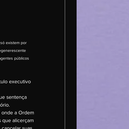
 só existem por 
egenerescente 
gentes públicos 
tulo executivo 
que sentença 
ório.
o, onde a Ordem 
 que alicerçam 
 cancelar suas 