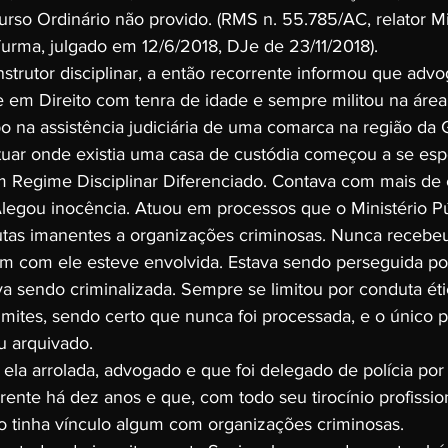
ecurso Ordinário não provido. (RMS n. 55.785/AC, relator 
rma, julgado em 12/6/2018, DJe de 23/11/2018).
instrutor disciplinar, a então recorrente informou que adv
 em Direito com tenra de idade e sempre militou na área 
o na assistência judiciária de uma comarca na região da
atuar onde existia uma casa de custódia começou a se espe
m Regime Disciplinar Diferenciado. Contava com mais de
 Alegou inocência. Atuou em processos que o Ministério P
utas imanentes a organizações criminosas. Nunca recebeu
m com ele esteve envolvida. Estava sendo perseguida por
va sendo criminalizada. Sempre se limitou por conduta éti
imites, sendo certo que nunca foi processada, e o único 
u arquivado.
la arrolada, advogado e que foi delegado de polícia por 
ente há dez anos e que, com todo seu tirocínio profission
o tinha vínculo algum com organizações criminosas.