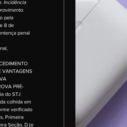
. Incidência 
rovimento.
o pela 
e 8 de 
entença penal 
nal, 
OCEDIMENTO 
DE VANTAGENS 
VA 
ROVA PRÉ-
ia do STJ 
ada colhida em 
orme verificado 
, Primeira 
eira Seção, DJe 