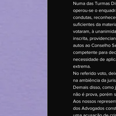
Numa das Turmas Dis
operou-se o enquadra
condutas, reconhece
suficientes da materi
votaram, à unanimida
inscrita, providencia
autos ao Conselho Sec
competente para deci
necessidade de aplic
extrema.
No referido voto, dei
na ambiência da juri
Demais disso, como j
não é prova, porém si
Aos nossos represent
dos Advogados const
uma acusação de crim