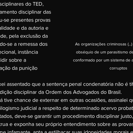
ciplinares do TED, 
mento disciplinar das 
u-se presentes provas 
alidade e da autoria e 
de, pela exclusão da 
ndo-se a remessa dos 
As organizações criminosas (...)
ional, instância 
obséquio de um parasitismo d
dir sobre a 
conformado por um sistema de a
ação da punição 
corruptos
xei assentado que a sentença penal condenatória não é tí
sdição disciplinar da Ordem dos Advogados do Brasil.
á tive chance de externar em outras ocasiões, assinalei 
logismo judicial a respeito de determinado acervo probat
ados, deve-se garantir um procedimento disciplinar just
rua e exponha seu próprio entendimento sobre as provas
e infamante, apta a estilhaçar suas idoneidades morais e