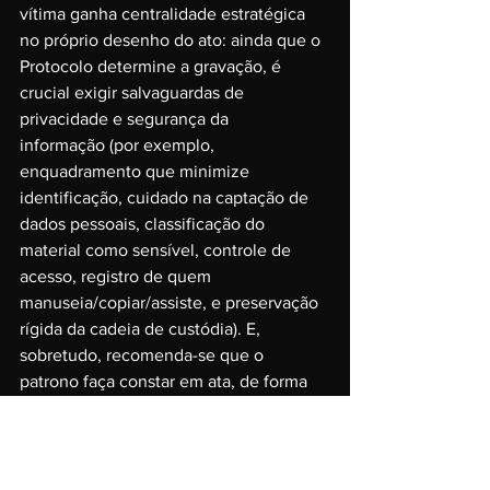
vítima ganha centralidade estratégica 
no próprio desenho do ato: ainda que o 
Protocolo determine a gravação, é 
crucial exigir salvaguardas de 
privacidade e segurança da 
informação (por exemplo, 
enquadramento que minimize 
identificação, cuidado na captação de 
dados pessoais, classificação do 
material como sensível, controle de 
acesso, registro de quem 
manuseia/copiar/assiste, e preservação 
rígida da cadeia de custódia). E, 
sobretudo, recomenda-se que o 
patrono faça constar em ata, de forma 
expressa e fundamentada, que a vítima 
se opõe ao registro audiovisual — não 
como negação de realidade normativa, 
mas como marco de inconformismo e 